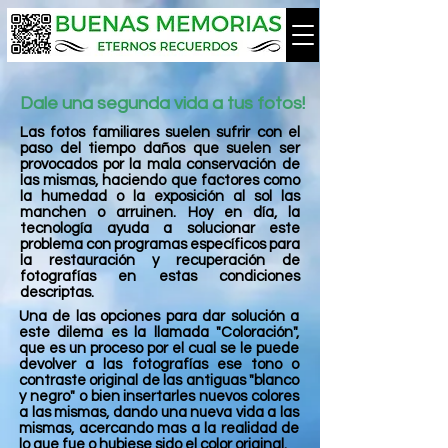
Dale una segunda vida a tus fotos!
Las fotos familiares suelen sufrir con el
paso del tiempo daños que suelen ser
provocados por la mala conservación de
las mismas, haciendo que factores como
la humedad o la exposición al sol las
manchen o arruinen. Hoy en día, la
tecnología ayuda a solucionar este
problema con programas específicos para
la restauración y recuperación de
fotografías en estas condiciones
descriptas.
Una de las opciones para dar solución a
este dilema es la llamada "Coloración",
que es un proceso por el cual se le puede
devolver a las fotografías ese tono o
contraste original de las antiguas "blanco
y negro" o bien insertarles nuevos colores
a las mismas, dando una nueva vida a las
mismas, acercando mas a la realidad de
lo que fue o hubiese sido el
color original.